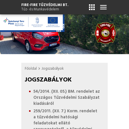
FIRE-FIRE TŰZVÉDELMI BT.
apps
menu
Tűz- és Munkavédelem
Főoldal
Jogszabályok
chevron_right
JOGSZABÁLYOK
54/2014. (XII. 05.) BM. rendelet az
Országos Tűzvédelmi Szabályzat
kiadásáról
259/2011. (XII. 7.) Korm. rendelet
a tűzvédelmi hatósági
feladatokat ellátó