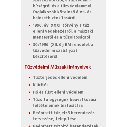
szervezetekről, a tűzvédelmi
bírságról és a tűzvédelemmel
foglalkozók kötelező élet- és
balesetbiztosításáról
1996. évi XXXI. törvény a tűz
elleni védekezésről, a műszaki
mentésről és a tűzoltóságról
30/1996. (XII. 6.) BM rendelet a
tűzvédelmi szabályzat
készítéséről
Tűzvédelmi Műszaki Irányelvek
Tűzterjedés elleni védelem
Kiürítés
Hő és füst elleni védelem
Tűzoltó egységek beavatkozási
feltételeinek biztosítása
Beépített tűzjelző berendezés
tervezése, telepítése
Beépített tűzoltó berendezések