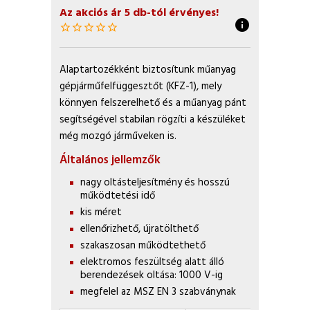
Az akciós ár 5 db-tól érvényes!
info
star_border
star_border
star_border
star_border
star_border
Alaptartozékként biztosítunk műanyag
gépjárműfelfüggesztőt (KFZ-1), mely
könnyen felszerelhető és a műanyag pánt
segítségével stabilan rögzíti a készüléket
még mozgó járműveken is.
Általános jellemzők
nagy oltásteljesítmény és hosszú
működtetési idő
kis méret
ellenőrizhető, újratölthető
szakaszosan működtethető
elektromos feszültség alatt álló
berendezések oltása: 1000 V-ig
megfelel az MSZ EN 3 szabványnak