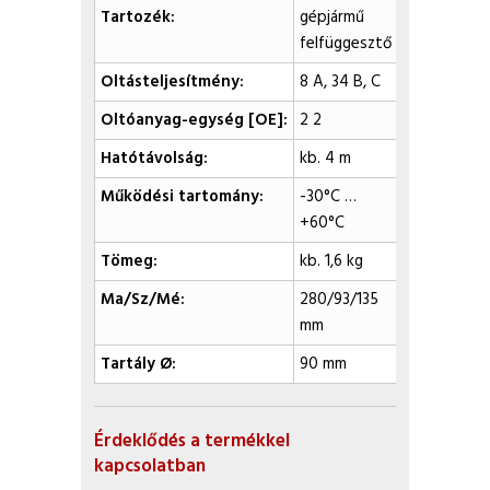
Tartozék:
gépjármű
felfüggesztő
Oltásteljesítmény:
8 A, 34 B, C
Oltóanyag-egység [OE]:
2 2
Hatótávolság:
kb. 4 m
Működési tartomány:
-30°C …
+60°C
Tömeg:
kb. 1,6 kg
Ma/Sz/Mé:
280/93/135
mm
Tartály Ø:
90 mm
Érdeklődés a termékkel
kapcsolatban