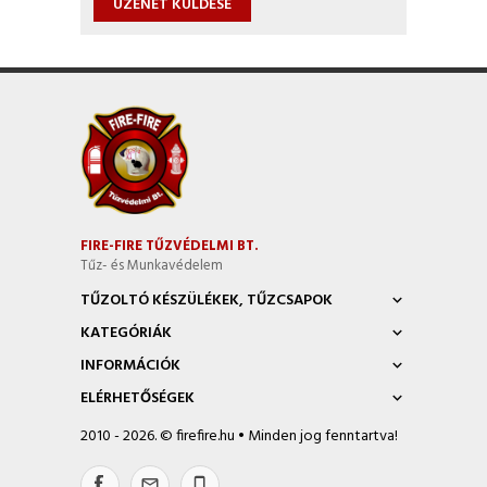
ÜZENET KÜLDÉSE
FIRE-FIRE TŰZVÉDELMI BT.
Tűz- és Munkavédelem
TŰZOLTÓ KÉSZÜLÉKEK, TŰZCSAPOK
KATEGÓRIÁK
INFORMÁCIÓK
ELÉRHETŐSÉGEK
2010 - 2026. © firefire.hu • Minden jog fenntartva!
mail_outline
phone_iphone