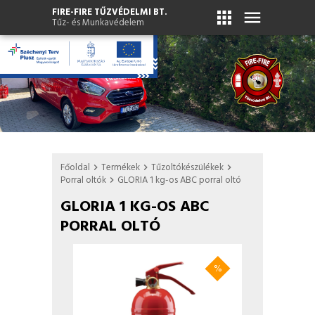
FIRE-FIRE TŰZVÉDELMI BT.
apps
menu
Tűz- és Munkavédelem
Főoldal
Termékek
Tűzoltókészülékek
chevron_right
chevron_right
chevron_right
Porral oltók
GLORIA 1 kg-os ABC porral oltó
chevron_right
GLORIA 1 KG-OS ABC
PORRAL OLTÓ
%