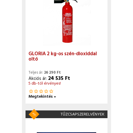
GLORIA 2 kg-os szén-dioxiddal
oltó
Teljes ár:
26 290 Ft
24 535 Ft
Akciós ár:
5 db-tól érvényes!
star_border
star_border
star_border
star_border
star_border
Megtekintés »
%
TŰZCSAPSZERELVÉNYEK