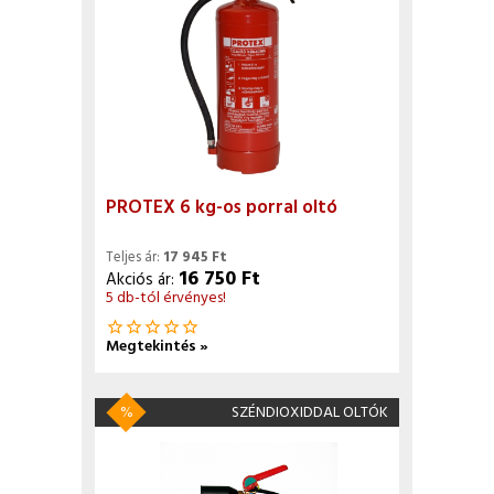
PROTEX 6 kg-os porral oltó
Teljes ár:
17 945 Ft
16 750 Ft
Akciós ár:
5 db-tól érvényes!
star_border
star_border
star_border
star_border
star_border
Megtekintés »
%
SZÉNDIOXIDDAL OLTÓK