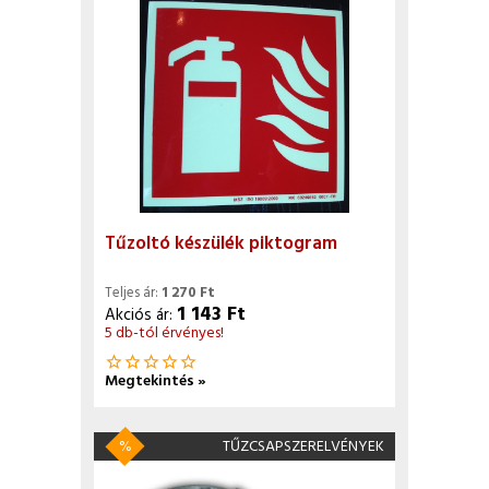
Tűzoltó készülék piktogram
Teljes ár:
1 270 Ft
1 143 Ft
Akciós ár:
5 db-tól érvényes!
star_border
star_border
star_border
star_border
star_border
Megtekintés »
%
TŰZCSAPSZERELVÉNYEK