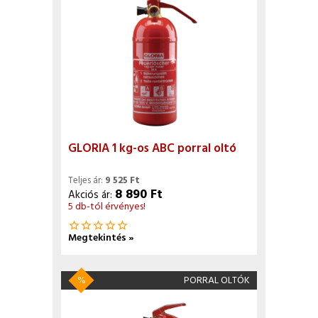
GLORIA 1 kg-os ABC porral oltó
Teljes ár:
9 525 Ft
8 890 Ft
Akciós ár:
5 db-tól érvényes!
star_border
star_border
star_border
star_border
star_border
Megtekintés »
%
PORRAL OLTÓK