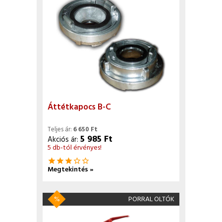
Áttétkapocs B-C
Teljes ár:
6 650 Ft
5 985 Ft
Akciós ár:
5 db-tól érvényes!
star
star
star
star_border
star_border
Megtekintés »
%
PORRAL OLTÓK