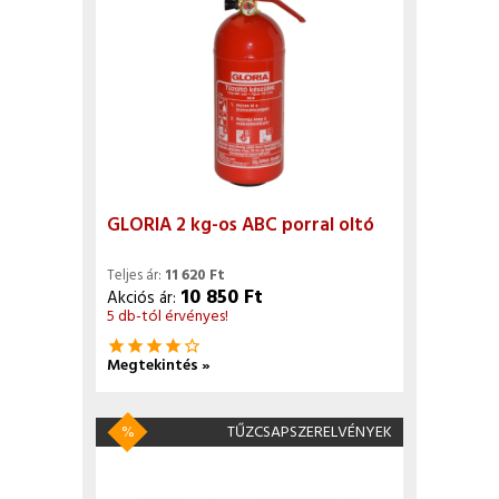
GLORIA 2 kg-os ABC porral oltó
Teljes ár:
11 620 Ft
10 850 Ft
Akciós ár:
5 db-tól érvényes!
star
star
star
star
star_border
Megtekintés »
%
TŰZCSAPSZERELVÉNYEK