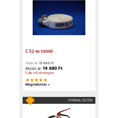
C 52-es tömlő
Teljes ár:
15 800 Ft
14 680 Ft
Akciós ár:
5 db-tól érvényes!
star
star
star
star
star
Megtekintés »
%
PORRAL OLTÓK