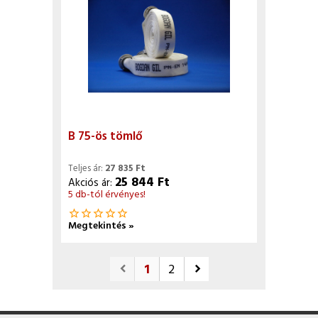
B 75-ös tömlő
Teljes ár:
27 835 Ft
25 844 Ft
Akciós ár:
5 db-tól érvényes!
star_border
star_border
star_border
star_border
star_border
Megtekintés »
1
2
keyboard_arrow_left
keyboard_arrow_right