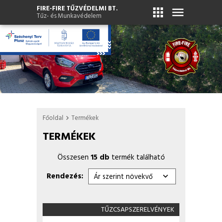
FIRE-FIRE TŰZVÉDELMI BT.
apps
menu
Tűz- és Munkavédelem
Főoldal
Termékek
chevron_right
TERMÉKEK
Összesen
15 db
termék található
Rendezés:
TŰZCSAPSZERELVÉNYEK