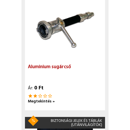
Aluminium sugárcső
0 Ft
Ár:
star
star
star_border
star_border
star_border
Megtekintés »
%
BIZTONSÁGI JELEK ÉS TÁBLÁK
(UTÁNVILÁGÍTÓK)